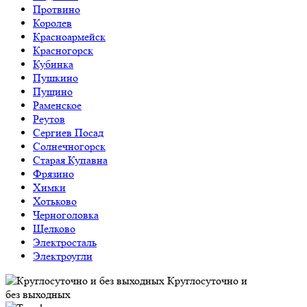
Протвино
Королев
Красноармейск
Красногорск
Кубинка
Пушкино
Пущино
Раменское
Реутов
Сергиев Посад
Солнечногорск
Старая Купавна
Фрязино
Химки
Хотьково
Черноголовка
Щелково
Электросталь
Электроугли
Круглосуточно и
без выходных