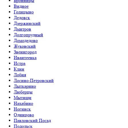
Бронницы
Видное
Голицыно
Дедовск
Дзержинский
Дмитров
Долгопрудный
Домодедово
Жуковский
Звенигород
Ивантеевка
Истра
Клин
Лобня
Лосино-Петровский
Лыткарино
Люберцы
Мытищи
Нахабино
Ногинск
Одинцово
Павловский Посад
Подольск