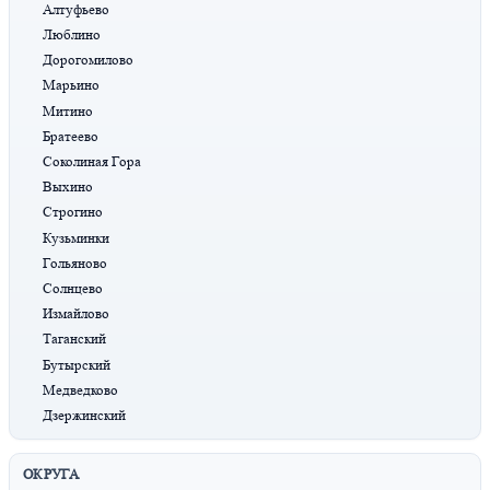
Алтуфьево
Люблино
Дорогомилово
Марьино
Митино
Братеево
Соколиная Гора
Выхино
Строгино
Кузьминки
Гольяново
Солнцево
Измайлово
Таганский
Бутырский
Медведково
Дзержинский
ОКРУГА