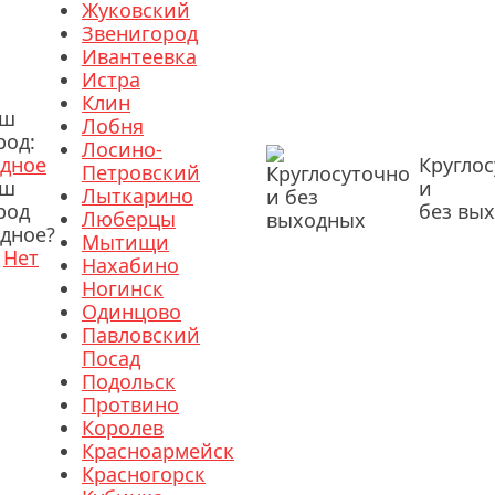
Жуковский
Звенигород
Ивантеевка
Истра
Клин
аш
Лобня
род:
Лосино-
дное
Кругло
Петровский
аш
и
Лыткарино
род
без вы
Люберцы
дное?
Мытищи
Нет
Нахабино
Ногинск
Одинцово
Павловский
Посад
Подольск
Протвино
Королев
Красноармейск
Красногорск