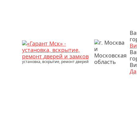
В
го
Ви
В
го
установка, вскрытие, ремонт дверей
Ви
Да