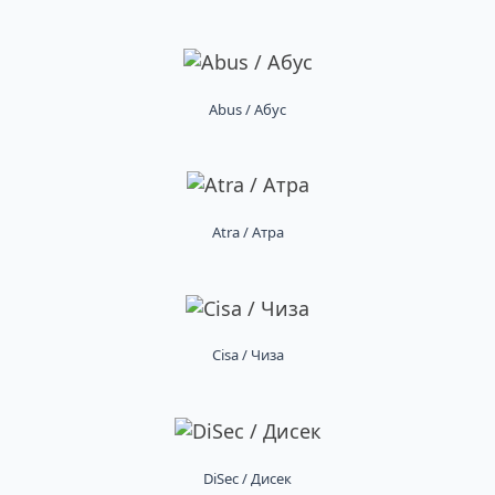
Abus / Абус
Atra / Атра
Cisa / Чиза
DiSec / Дисек