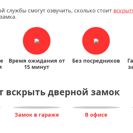
ой службы смогут озвучить, сколько стоит
вскрыт
замка.
ие
Время ожидания от
Без посредников
Г
м
15 минут
з
т вскрыть дверной замок
Замок в гараже
В офисе