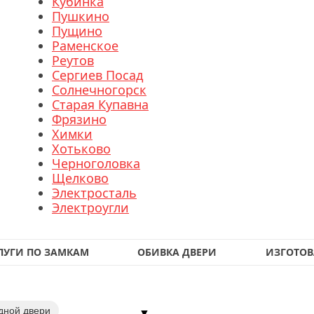
Кубинка
Пушкино
Пущино
Раменское
Реутов
Сергиев Посад
Солнечногорск
Старая Купавна
Фрязино
Химки
Хотьково
Черноголовка
Щелково
Электросталь
Электроугли
ЛУГИ ПО ЗАМКАМ
ОБИВКА ДВЕРИ
ИЗГОТОВ
дной двери
▼